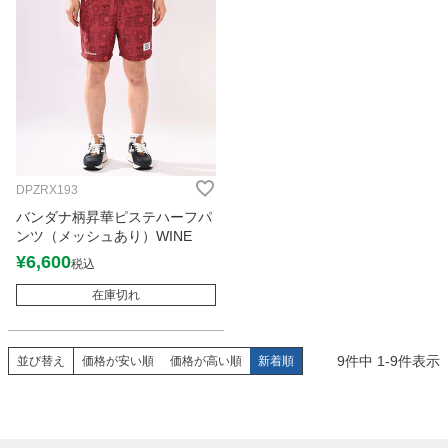
DPZRX193
バンダナ柄昇華ピステハーフパ
ンツ（メッシュあり）WINE
¥
6,600
税込
在庫切れ
9
件中
1
-
9
件表示
並び替え
価格が安い順
価格が高い順
新着順