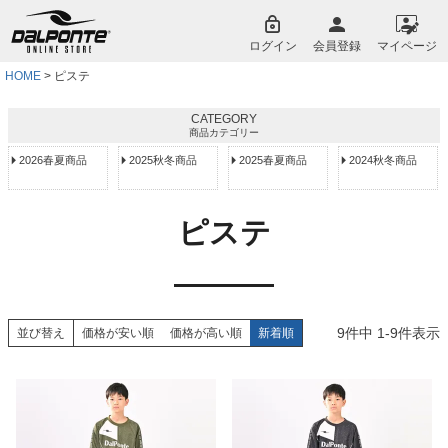
ペー
ジト
ログイン
会員登録
マイページ
ップ
へ
HOME
ピステ
CATEGORY
商品カテゴリー
2026春夏商品
2025秋冬商品
2025春夏商品
2024秋冬商品
ピステ
9
件中
1
-
9
件表示
並び替え
価格が安い順
価格が高い順
新着順