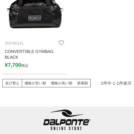
Z65780141
CONVERTIBLE GYMBAG
BLACK
¥
7,700
税込
1
件中
1
-
1
件表示
並び替え
価格が安い順
価格が高い順
新着順